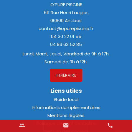
O'PURE PISCINE
511 Rue Henri Laugier,
06600 Antibes
contact@opurepiscine.fr
04 30 22 01 55
04 93 63 52 85
Lundi, Mardi, Jeudi, Vendredi de 9h à 17h.
Samedi de 9h à 12h.
ITINÉRAIRE
Liens utiles
Guide local
Informations complémentaires
Mentions légales
Politique de confidentialité
group
mail
call
Gestion des cookies